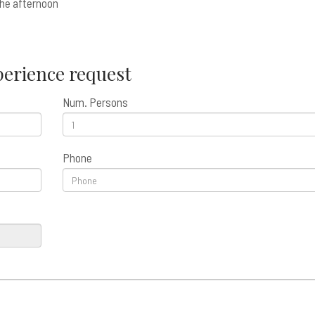
 the afternoon
erience request
Num. Persons
Phone