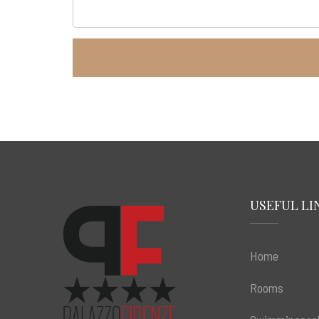
USEFUL LI
Home
Rooms