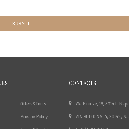
SUBMIT
NKS
CONTACTS
Offers&Tours
Via Firenze, 16, 80142, Napo
Privacy Policy
VIA BOLOGNA, 4, 80142, Nap