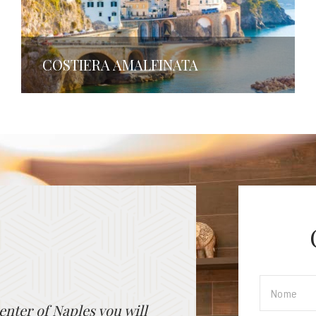
COSTIERA AMALFINATA
LUCY
Palazzo Firenze
enter of Naples you will
The Superior